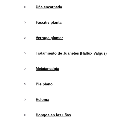
Uña encarnada
Fascitis plantar
Planti
Verruga plantar
Tipos de pla
Tratamiento de Juanetes (Hallux Valgus)
Metatarsalgia
Existen varios tipos de 
la marcha o el dolor en 
Pie plano
Plantillas de sopo
Heloma
del pie y aliviar el 
Plantillas de cont
Hongos en las uñas
(arrollamiento hacia 
Plantillas de cont