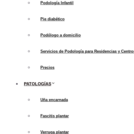
El uso de plantillas or
Podología Infantil
de la marcha en person
Pie diabético
que cada persona es di
Antes de decidir si usar 
Podólogo a domicilio
podólogo para una eval
Servicios de Podología para Residencias y Centro
plantillas ortopédicas 
corregir problemas de 
Precios
En caso de que el especi
PATOLOGÍAS
instrucciones y usarlas 
recordar que las plant
Uña encarnada
incluir ejercicios de for
Fascitis plantar
En resumen,
las plantil
problemas de la marcha
Verruga plantar
las recomendaciones de