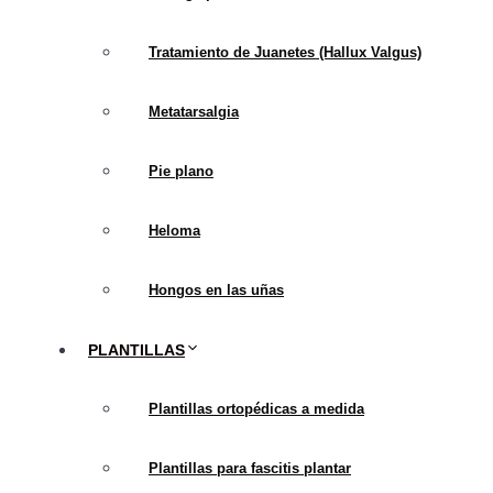
los mejores resultados
Tratamiento de Juanetes (Hallux Valgus)
Metatarsalgia
Pie plano
Heloma
Hongos en las uñas
Para más información sob
PLANTILLAS
información contacte con
Plantillas ortopédicas a medida
Artículos Rel
Plantillas para fascitis plantar