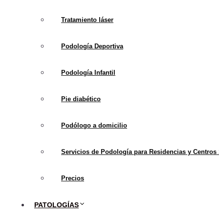
Las plantillas ortopédic
Tratamiento láser
la forma y tamaño del pi
problemas de la marcha y a
Podología Deportiva
Estas plantillas se utili
Podología Infantil
de arco, la osteoartritis y
Pie diabético
Podólogo a domicilio
Servicios de Podología para Residencias y Centros 
Precios
PATOLOGÍAS