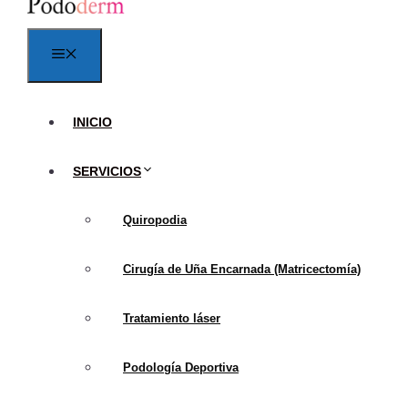
Menú
INICIO
SERVICIOS
Quiropodia
Es importante menciona
diferentes tipos de pla
Cirugía de Uña Encarnada (Matricectomía)
importante consultar c
para su condición.
Tratamiento láser
¿Cuándo es 
Podología Deportiva