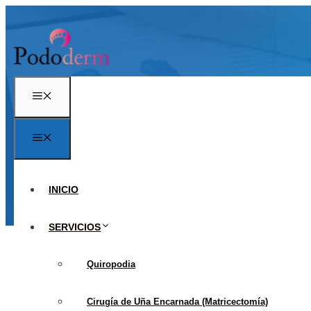
Saltar
al
contenido
Menú
Menú
PLA
16 de 
INICIO
SERVICIOS
Quiropodia
Cirugía de Uña Encarnada (Matricectomía)