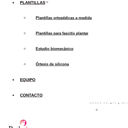
PLANTILLAS
supinación (arrollam
Plantillas de sopo
Plantillas ortopédicas a medida
talón y aliviar el d
Plantillas de con
Plantillas para fascitis plantar
y aliviar el dolor e
Plantillas de sop
Estudio biomecánico
a la parte delantera
Plantillas de cont
Órtesis de silicona
valgo (talón hacia af
Plantillas de cont
EQUIPO
(talón hacia adentro)
Plantillas de sop
CONTACTO
dedos del pie y aliv