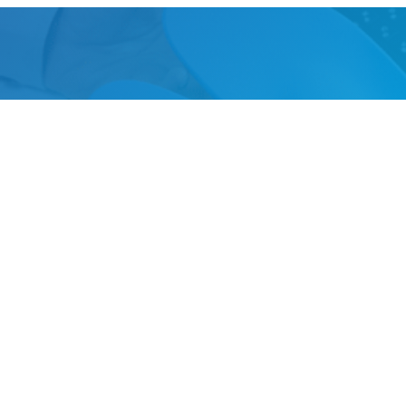
NTILLAS ORTOPÉDICAS
mayo de 2023
//
Clínica Podológica Integral Pododerm