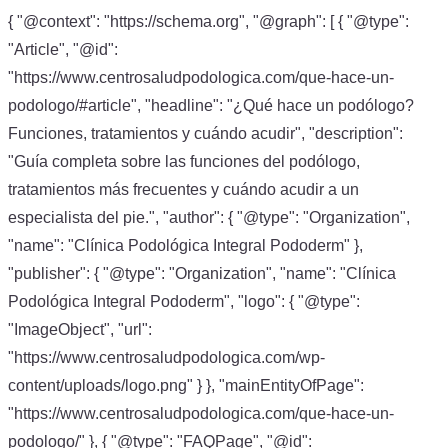
{ "@context": "https://schema.org", "@graph": [ { "@type":
"Article", "@id":
"https://www.centrosaludpodologica.com/que-hace-un-
podologo/#article", "headline": "¿Qué hace un podólogo?
Funciones, tratamientos y cuándo acudir", "description":
"Guía completa sobre las funciones del podólogo,
tratamientos más frecuentes y cuándo acudir a un
especialista del pie.", "author": { "@type": "Organization",
"name": "Clínica Podológica Integral Pododerm" },
"publisher": { "@type": "Organization", "name": "Clínica
Podológica Integral Pododerm", "logo": { "@type":
"ImageObject", "url":
"https://www.centrosaludpodologica.com/wp-
content/uploads/logo.png" } }, "mainEntityOfPage":
"https://www.centrosaludpodologica.com/que-hace-un-
podologo/" }, { "@type": "FAQPage", "@id":