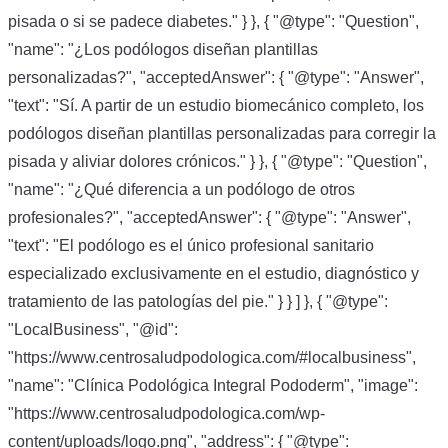
pisada o si se padece diabetes." } }, { "@type": "Question",
"name": "¿Los podólogos diseñan plantillas
personalizadas?", "acceptedAnswer": { "@type": "Answer",
"text": "Sí. A partir de un estudio biomecánico completo, los
podólogos diseñan plantillas personalizadas para corregir la
pisada y aliviar dolores crónicos." } }, { "@type": "Question",
"name": "¿Qué diferencia a un podólogo de otros
profesionales?", "acceptedAnswer": { "@type": "Answer",
"text": "El podólogo es el único profesional sanitario
especializado exclusivamente en el estudio, diagnóstico y
tratamiento de las patologías del pie." } } ] }, { "@type":
"LocalBusiness", "@id":
"https://www.centrosaludpodologica.com/#localbusiness",
"name": "Clínica Podológica Integral Pododerm", "image":
"https://www.centrosaludpodologica.com/wp-
content/uploads/logo.png", "address": { "@type":