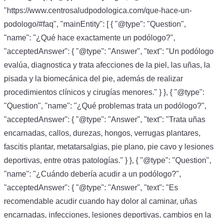
"https://www.centrosaludpodologica.com/que-hace-un-
podologo/#faq", "mainEntity": [ { "@type": "Question",
"name": "¿Qué hace exactamente un podólogo?",
"acceptedAnswer": { "@type": "Answer", "text": "Un podólogo
evalúa, diagnostica y trata afecciones de la piel, las uñas, la
pisada y la biomecánica del pie, además de realizar
procedimientos clínicos y cirugías menores." } }, { "@type":
"Question", "name": "¿Qué problemas trata un podólogo?",
"acceptedAnswer": { "@type": "Answer", "text": "Trata uñas
encarnadas, callos, durezas, hongos, verrugas plantares,
fascitis plantar, metatarsalgias, pie plano, pie cavo y lesiones
deportivas, entre otras patologías." } }, { "@type": "Question",
"name": "¿Cuándo debería acudir a un podólogo?",
"acceptedAnswer": { "@type": "Answer", "text": "Es
recomendable acudir cuando hay dolor al caminar, uñas
encarnadas, infecciones, lesiones deportivas, cambios en la