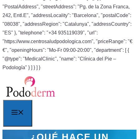
"PostalAddress", "streetAddress": "Pg. de la Zona Franca,
242, Entl.E", "addressLocality": "Barcelona", "postalCode":
"08038", "addressRegion": "Catalunya", "addressCountry":
"ES" }, "telephone": "+34 935119039", "url":
"https://www.centrosaludpodologica.com", "priceRange": "€
€", "openingHours": "Mo-Fr 09:00-20:00", "department": [ {
"@type": "MedicalClinic", "name": "Clínica del Pie –
Podología" } ] } ] }
Saltar
al
contenido
Menú
¿QUÉ HACE UN