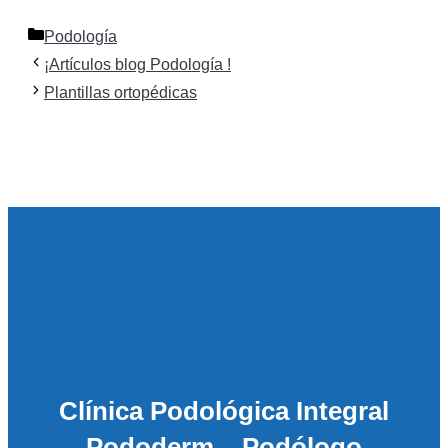
Categorías
Podología
¡Artículos blog Podología !
Plantillas ortopédicas
Clínica Podológica Integral
Pododerm – Podólogo