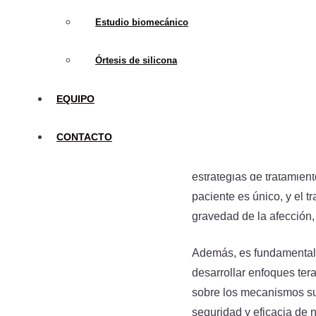
Tecnología de Imp
Estudio biomecánico
revolucionando la fa
personalizadas pue
Órtesis de silicona
un soporte óptimo y 
EQUIPO
Perspectiva
CONTACTO
A medida que continuamo
estrategias de tratamien
paciente es único, y el t
gravedad de la afección, 
Además, es fundamental s
desarrollar enfoques ter
sobre los mecanismos su
seguridad y eficacia de 