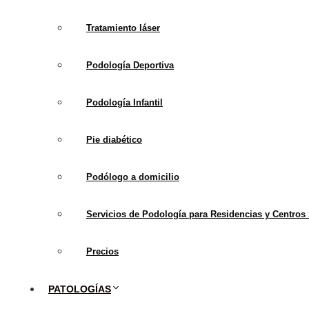
Tratamiento láser
La
fascitis plantar
es un
mundo. Caracterizada po
Podología Deportiva
significativamente con 
investigación médica a
Podología Infantil
sus causas subyacentes
últimas investigacione
Pie diabético
prometedores que podr
Podólogo a domicilio
Servicios de Podología para Residencias y Centros 
Precios
PATOLOGÍAS