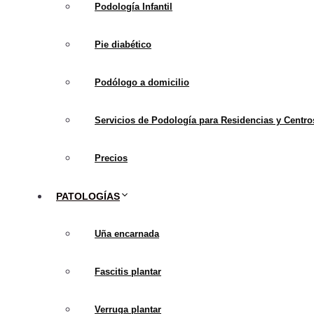
Podología Infantil
Pie diabético
Podólogo a domicilio
Servicios de Podología para Residencias y Centro
Precios
PATOLOGÍAS
Uña encarnada
Tratamientos
Fascitis plantar
A medida que aumenta la 
bien los enfoques tradic
Verruga plantar