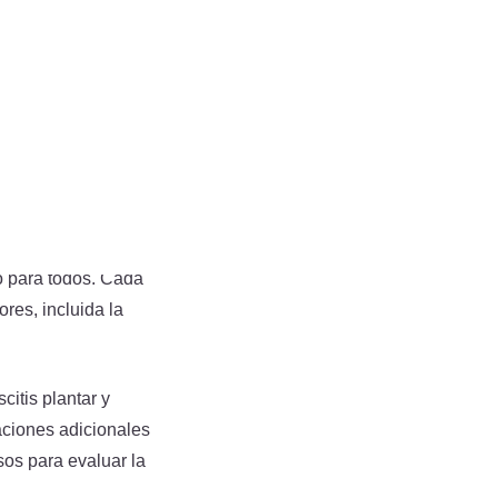
presión 3D está
stas ortesis
ciente, proporcionando
nales
desarrollando nuevas
o para todos. Cada
res, incluida la
itis plantar y
aciones adicionales
os para evaluar la