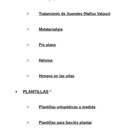
en el manejo de esta afe
dolor y la mejora de la f
Tratamiento de Juanetes (Hallux Valgus)
Terapia de Ondas
Metatarsalgia
utiliza ondas de so
demostrado la efica
Pie plano
convencional, con 
Terapia de Inyecc
Heloma
plasma rico en plaq
Hongos en las uñas
factores de crecim
preliminares han s
PLANTILLAS
fascitis plantar cró
Tratamientos Biol
Plantillas ortopédicas a medida
celulares para el tr
tejidos. Si bien es
Plantillas para fascitis plantar
de enfoques más av