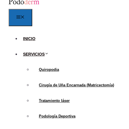
publicado en el Jo
pronación excesiva 
Menú
Inflamación Cróni
fascitis plantar. I
tejido de la fascia
INICIO
clave.
SERVICIOS
Factores de Ries
plantar en ciertos 
Quiropodia
una persona a desa
completamente este
Cirugía de Uña Encarnada (Matricectomía)
Cambios en la De
el talón puede esta
Tratamiento láser
posibilidad de que 
Podología Deportiva