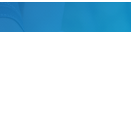
NTAR: AVANCES, INVESTIG
AMIENTOS INNOVADORES
unio de 2023
//
Clínica Podológica Integral Pododerm