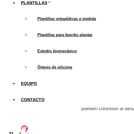
¿Qué es la F
PLANTILLAS
Plantillas ortopédicas a medida
La
fascitis plantar
es una
fascia plantar. Esta afec
Plantillas para fascitis plantar
primeros pasos por la ma
asocia con el deporte y 
Estudio biomecánico
variedad de factores, co
Órtesis de silicona
Investigacio
EQUIPO
En los últimos años, los 
CONTACTO
plantar y sus mecanismos
pueden contribuir al desa
Biomecánica del 
distribución del pe