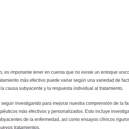
resión 3D para Ortesis Personalizadas
: La tecnología de im
bricación de ortesis para el tratamiento de la fascitis plantar. E
den adaptarse perfectamente a la forma única del pie de un pa
alivio del dolor.
s Futuras y Consideraciones Fi
s avanzando en nuestra comprensión de la fascitis plantar y 
to, es importante tener en cuenta que no existe un enfoque únic
ratamiento más efectivo puede variar según una variedad de facto
la causa subyacente y la respuesta individual al tratamiento.
eguir investigando para mejorar nuestra comprensión de la fasc
apéuticos más efectivos y personalizados. Esto incluye investig
byacentes de la enfermedad, así como ensayos clínicos riguros
nuevos tratamientos.