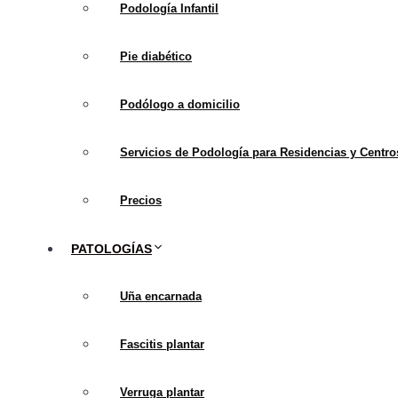
Para un manejo efectivo, 
Podología Infantil
Congénitos:
Prese
Pie diabético
desde la infancia.
Adquiridos:
Desarr
Podólogo a domicilio
evaluación cuidado
Servicios de Podología para Residencias y Centro
Precios
PATOLOGÍAS
Uña encarnada
Fascitis plantar
Verruga plantar