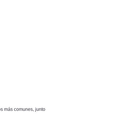
s cierto que esta
ecto de resorte»,
tacto directo con el
iesgo de ampollas en
los más comunes, junto