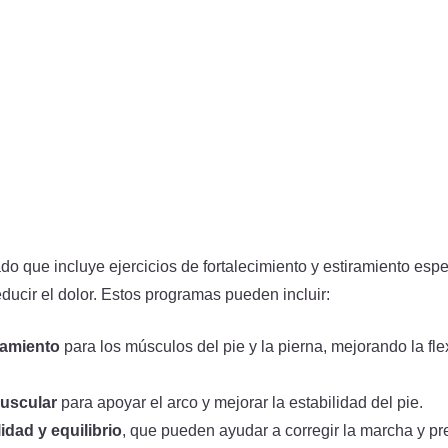
atamiento Avanzado
avanzado del pie cavo se centra en estrategias que no solo aliv
egir las causas subyacentes de la deformidad. Aquí te explico 
 y Fisioterapia
terapia son esenciales para el tratamiento del pie cavo. Un fisi
o que incluye ejercicios de fortalecimiento y estiramiento espe
educir el dolor. Estos programas pueden incluir:
ramiento
para los músculos del pie y la pierna, mejorando la fle
muscular
para apoyar el arco y mejorar la estabilidad del pie.
idad y equilibrio
, que pueden ayudar a corregir la marcha y pr