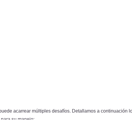
n a menudo vinculados con diversas complicaciones, también e
ventajas específicas:
ortes que Requieren Salto:
El arco elevado proporciona un «ef
ficioso en deportes que requieren saltos y sprints.
de Contacto, Menos Fricción:
Al tener menos superficie en con
 menos fricción en actividades como correr, lo que reduce el r
Comunes y sus Soluciones
uede acarrear múltiples desafíos. Detallamos a continuación 
s para su manejo: