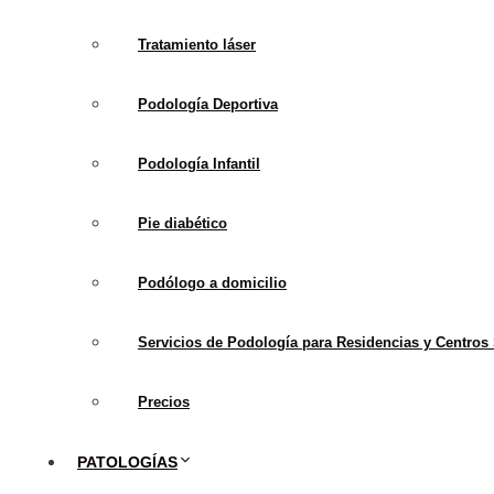
Introducción al Mundo 
Tratamiento láser
Los pies cavos
, conoc
caracterizada por un arc
Podología Deportiva
presentar una curvatura q
tanto por predisposicio
Podología Infantil
cuidados específicos.
Pie diabético
Podólogo a domicilio
Servicios de Podología para Residencias y Centros 
Precios
PATOLOGÍAS