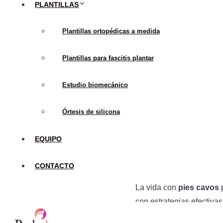
PLANTILLAS
Si bien los
pies cavos
so
Plantillas ortopédicas a medida
condición puede ofrecer 
Plantillas para fascitis plantar
Eficiencia en Dep
potencialmente bene
Estudio biomecánico
Menor Superficie 
suelo, puede haber
Órtesis de silicona
algunos casos.
EQUIPO
Problemas 
CONTACTO
La vida con
pies cavos
p
con estrategias efectiva