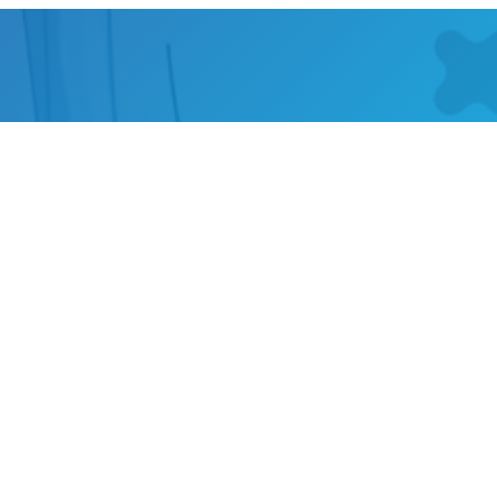
NDIDAD LOS PIES CAVOS:
arzo de 2024
//
Clínica Podológica Integral Pododerm