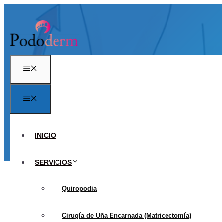
Saltar
al
contenido
Menú
Menú
ENTENDIENDO A PROFU
21 de m
INICIO
SERVICIOS
Quiropodia
Cirugía de Uña Encarnada (Matricectomía)