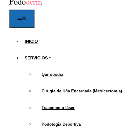
Dolor Crónico:
Es 
uso de calzado espe
Menú
Callos y Callosid
podológicos regula
Dificultades con e
INICIO
adecuados. Optar p
SERVICIOS
Quiropodia
93 511 90 3
Cirugía de Uña Encarnada (Matricectomía)
Tratamiento láser
Categorizac
Podología Deportiva