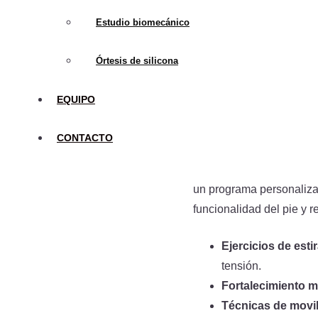
Manejo y Tr
Estudio biomecánico
El manejo y tratamiento 
Órtesis de silicona
que también buscan corr
uno de estos enfoques:
EQUIPO
Rehabilitación
CONTACTO
La rehabilitación y fisio
un programa personalizad
funcionalidad del pie y r
Ejercicios de esti
tensión.
Fortalecimiento 
Técnicas de movil