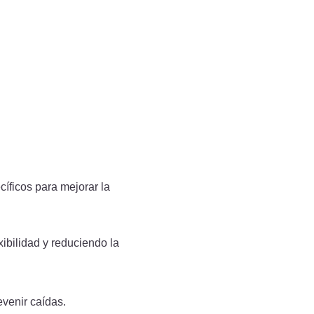
ian los síntomas, sino
más a fondo sobre cada
oterapeuta puede diseñar
cíficos para mejorar la
xibilidad y reduciendo la
evenir caídas.