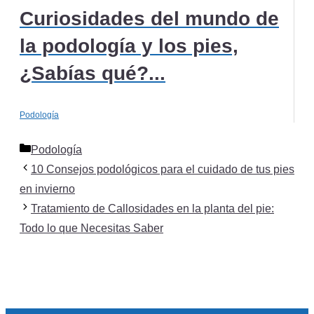
Curiosidades del mundo de
la podología y los pies,
¿Sabías qué?...
Podología
Categorías
Podología
10 Consejos podológicos para el cuidado de tus pies
en invierno
Tratamiento de Callosidades en la planta del pie:
Todo lo que Necesitas Saber